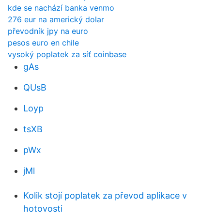
kde se nachází banka venmo
276 eur na americký dolar
převodník jpy na euro
pesos euro en chile
vysoký poplatek za síť coinbase
gAs
QUsB
Loyp
tsXB
pWx
jMl
Kolik stojí poplatek za převod aplikace v
hotovosti