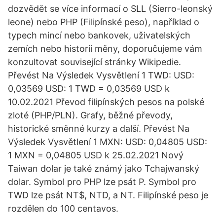
dozvědět se více informací o SLL (Sierro-leonský
leone) nebo PHP (Filipínské peso), například o
typech mincí nebo bankovek, uživatelských
zemích nebo historii měny, doporučujeme vám
konzultovat související stránky Wikipedie.
Převést Na Výsledek Vysvětlení 1 TWD: USD:
0,03569 USD: 1 TWD = 0,03569 USD k
10.02.2021 Převod filipínských pesos na polské
zloté (PHP/PLN). Grafy, běžné převody,
historické směnné kurzy a další. Převést Na
Výsledek Vysvětlení 1 MXN: USD: 0,04805 USD:
1 MXN = 0,04805 USD k 25.02.2021 Nový
Taiwan dolar je také známý jako Tchajwanský
dolar. Symbol pro PHP lze psát P. Symbol pro
TWD lze psát NT$, NTD, a NT. Filipínské peso je
rozdělen do 100 centavos.