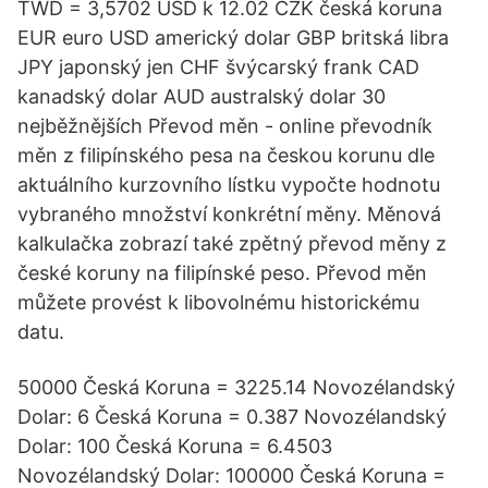
TWD = 3,5702 USD k 12.02 CZK česká koruna
EUR euro USD americký dolar GBP britská libra
JPY japonský jen CHF švýcarský frank CAD
kanadský dolar AUD australský dolar 30
nejběžnějších Převod měn - online převodník
měn z filipínského pesa na českou korunu dle
aktuálního kurzovního lístku vypočte hodnotu
vybraného množství konkrétní měny. Měnová
kalkulačka zobrazí také zpětný převod měny z
české koruny na filipínské peso. Převod měn
můžete provést k libovolnému historickému
datu.
50000 Česká Koruna = 3225.14 Novozélandský
Dolar: 6 Česká Koruna = 0.387 Novozélandský
Dolar: 100 Česká Koruna = 6.4503
Novozélandský Dolar: 100000 Česká Koruna =