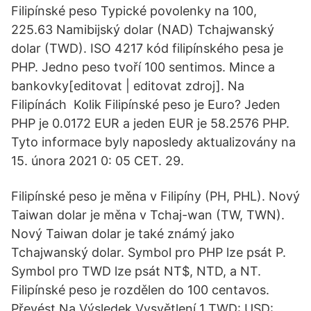
Filipínské peso Typické povolenky na 100,
225.63 Namibijský dolar (NAD) Tchajwanský
dolar (TWD). ISO 4217 kód filipínského pesa je
PHP. Jedno peso tvoří 100 sentimos. Mince a
bankovky[editovat | editovat zdroj]. Na
Filipínách Kolik Filipínské peso je Euro? Jeden
PHP je 0.0172 EUR a jeden EUR je 58.2576 PHP.
Tyto informace byly naposledy aktualizovány na
15. února 2021 0: 05 CET. 29.
Filipínské peso je měna v Filipíny (PH, PHL). Nový
Taiwan dolar je měna v Tchaj-wan (TW, TWN).
Nový Taiwan dolar je také známý jako
Tchajwanský dolar. Symbol pro PHP lze psát P.
Symbol pro TWD lze psát NT$, NTD, a NT.
Filipínské peso je rozdělen do 100 centavos.
Převést Na Výsledek Vysvětlení 1 TWD: USD: