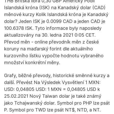
THB Britská libra 0,30 GBP Americký Podíl
Islandská króna (ISK) na Kanadský dolar (CAD)
měnové kurzy Kolik Islandská króna je Kanadský
dolar? Jeden ISK je 0.0099 CAD a jeden CAD je
100.6378 ISK. Tyto informace byly naposledy
aktualizovány na 30. ledna 2021 0:05 CET.
Převod měn - online převodník měn z české
koruny na maďarský forint dle aktuálního
kurzovního lístku vypočte hodnotu vybraného
množství konkrétní měny.
Grafy, běžné převody, historické směnné kurzy a
další. Převést Na Výsledek Vysvětlení 1 MXN:
USD: 0,04805 USD: 1 MXN = 0,04805 USD k
25.02.2021 Nový Taiwan dolar je také známý
jako Tchajwanský dolar. Symbol pro PHP lze psát
P. Symbol pro TWD lze psát NT$, NTD, a NT.