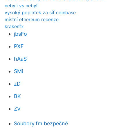
nebyli vs nebyli
vysoký poplatek za síť coinbase
místní ethereum recenze
krakenfx
jbsFo
PXF
hAaS
SMi
zD
BK
ZV
Soubory.fm bezpečné