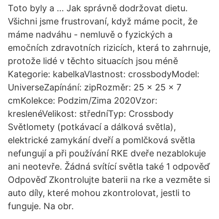
Toto byly a … Jak správně dodržovat dietu.
Všichni jsme frustrovaní, když máme pocit, že
máme nadváhu - nemluvě o fyzických a
emočních zdravotních rizicích, která to zahrnuje,
protože lidé v těchto situacích jsou méně
Kategorie: kabelkaVlastnost: crossbodyModel:
UniverseZapínání: zipRozměr: 25 x 25 x 7
cmKolekce: Podzim/Zima 2020Vzor:
kreslenéVelikost: středníTyp: Crossbody
Světlomety (potkávací a dálková světla),
elektrické zamykání dveří a pomlčková světla
nefungují a při používání RKE dveře nezablokuje
ani neotevře. Žádná svítící světla také 1 odpověď
Odpověď Zkontrolujte baterii na rke a vezměte si
auto díly, které mohou zkontrolovat, jestli to
funguje. Na obr.