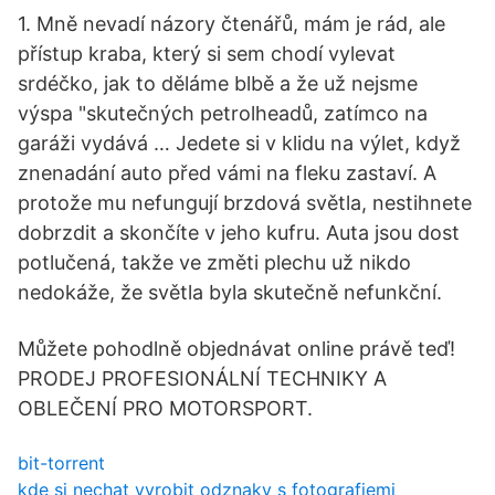
1. Mně nevadí názory čtenářů, mám je rád, ale
přístup kraba, který si sem chodí vylevat
srdéčko, jak to děláme blbě a že už nejsme
výspa "skutečných petrolheadů, zatímco na
garáži vydává … Jedete si v klidu na výlet, když
znenadání auto před vámi na fleku zastaví. A
protože mu nefungují brzdová světla, nestihnete
dobrzdit a skončíte v jeho kufru. Auta jsou dost
potlučená, takže ve změti plechu už nikdo
nedokáže, že světla byla skutečně nefunkční.
Můžete pohodlně objednávat online právě teď!
PRODEJ PROFESIONÁLNÍ TECHNIKY A
OBLEČENÍ PRO MOTORSPORT.
bit-torrent
kde si nechat vyrobit odznaky s fotografiemi