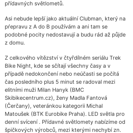
přídavných světlometů.
Asi nebude lepší jako aktuální Clubman, který na
pŕepravu z A do B používám a ani tam se
podobné pocity nedostavují a budu rád až půjde
z domu.
Z celkového vítězství v čtyřdílném seriálu Trek
Bike Night, kde se sčítají všechny časy a v
případě nedokončení nebo neúčasti se počítá
čas posledního plus 5 minut se radoval mezi
elitními muži Milan Hanyk (BMC
Skibikecentrum.cz), ženy Madla Fantová
(Čerčany), veteránkou kategorii Michal
Matoušek (BTK Eurobike Praha). LED světla pro
denní svícení . Přídavné světlomety nabízíme od
špičkových výrobců, mezi kterými nechybí zn.