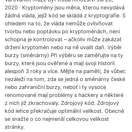
2020 · Kryptoměny jsou měna, kterou nevydává
žádná vláda, jejíž kód se skládá z kryptografie. S
ohledem na to, že vláda nemůže ovlivňovat
tvorbu nebo poptávku po kryptoměnách, není
schopna je kontrolovat – ačkoliv může zakázat
držení kryptoměn nebo na ně uvalit daň. Výběr
burzy (směnárny) Při výběru se zaměřujte na ty
burzy, které jsou ověřené a mají svoji historii
alespoň 3 roky a více. Mějte na paměti, že vůbec
nezáleží na tom, zda se jedná o směnárny české
nebo zahraniční burzy, neboť i ty vysoce
renomované mají problémy s hackery a některé
z nich již zkrachovaly. Zdrojový kód. Zdrojový
kód lehce překračuje optimální velikost. Obecně
se snažte o co nejmenší celkovou velikost
stránky.