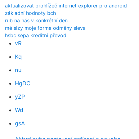
aktualizovat prohlížeč internet explorer pro android
základní hodnoty bch
rub na nás v konkrétní den
mé slzy moje forma odměny sleva
hsbc sepa kreditní převod
vR
Kq
nu
HgDC
yZP
Wd
gsA