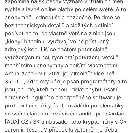
zapomíná na skutečný význam virtuálních měn:
rychlé a levné online platby po celém světě. A to
anonymně, jednoduše a bezpečně. Pojďme se
bez technických detailů a složitých definicí
podívat na to, co vlastně Většina z nich jsou
„klony“ bitcoinu, využívají volně přístupný
zdrojový kód. Liší se počtem potenciálně
vytěžených mincí, rychlostí potvrzení, větší či
menší mírou anonymity a dalšími vlastnostmi.
Aktualizace – v r. 2020 je „altcoinů“ více než
3500… ,,Zdrojový kód je psán programátory a to
jsou jen lidé, kteří mohou udělat chybu. Psaní
správně fungujícího a bezpečného softwaru je
proto velmi složitý úkol,“ uvádí do problematiky
ve svém článku o nezávislém auditu pro Cardano
[ADA] CZ / SK ambasador této kryptoměny v ČR
Jaromír Tesař.,,V případě kryptoměn je třeba