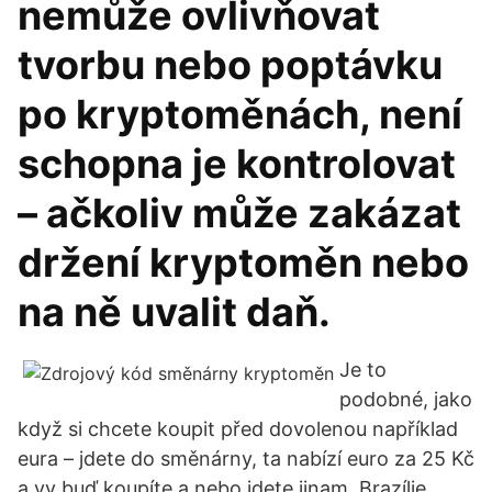
nemůže ovlivňovat
tvorbu nebo poptávku
po kryptoměnách, není
schopna je kontrolovat
– ačkoliv může zakázat
držení kryptoměn nebo
na ně uvalit daň.
Je to
podobné, jako
když si chcete koupit před dovolenou například
eura – jdete do směnárny, ta nabízí euro za 25 Kč
a vy buď koupíte a nebo jdete jinam. Brazílie