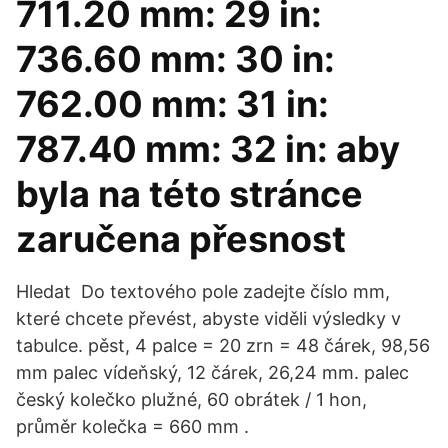
711.20 mm: 29 in:
736.60 mm: 30 in:
762.00 mm: 31 in:
787.40 mm: 32 in: aby
byla na této stránce
zaručena přesnost
Hledat Do textového pole zadejte číslo mm,
které chcete převést, abyste viděli výsledky v
tabulce. pěst, 4 palce = 20 zrn = 48 čárek, 98,56
mm palec vídeňský, 12 čárek, 26,24 mm. palec
český kolečko plužné, 60 obrátek / 1 hon,
průměr kolečka = 660 mm .