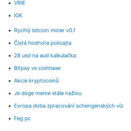
VRlE
iGK
Rychlý bitcoin miner v0.1
Čistá hodnota policajta
28 usd na aud kalkulačka
Bitpay vs coinbase
Akcie kryptocoinů
Je doge meme stále naživu
Evropa doba zpracování schengenských víz
Feg pc