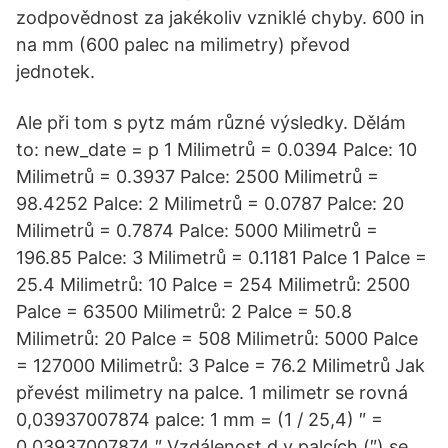
zodpovědnost za jakékoliv vzniklé chyby. 600 in
na mm (600 palec na milimetry) převod
jednotek.
Ale při tom s pytz mám různé výsledky. Dělám
to: new_date = p 1 Milimetrů = 0.0394 Palce: 10
Milimetrů = 0.3937 Palce: 2500 Milimetrů =
98.4252 Palce: 2 Milimetrů = 0.0787 Palce: 20
Milimetrů = 0.7874 Palce: 5000 Milimetrů =
196.85 Palce: 3 Milimetrů = 0.1181 Palce 1 Palce =
25.4 Milimetrů: 10 Palce = 254 Milimetrů: 2500
Palce = 63500 Milimetrů: 2 Palce = 50.8
Milimetrů: 20 Palce = 508 Milimetrů: 5000 Palce
= 127000 Milimetrů: 3 Palce = 76.2 Milimetrů Jak
převést milimetry na palce. 1 milimetr se rovná
0,03937007874 palce: 1 mm = (1 / 25,4) ″ =
0,03937007874 ″ Vzdálenost d v palcích (″) se