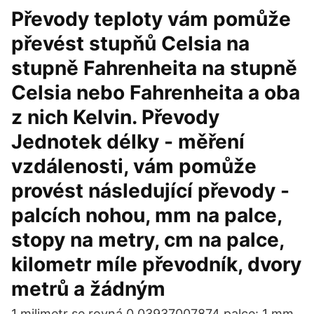
Převody teploty vám pomůže
převést stupňů Celsia na
stupně Fahrenheita na stupně
Celsia nebo Fahrenheita a oba
z nich Kelvin. Převody
Jednotek délky - měření
vzdálenosti, vám pomůže
provést následující převody -
palcích nohou, mm na palce,
stopy na metry, cm na palce,
kilometr míle převodník, dvory
metrů a žádným
1 milimetr se rovná 0,03937007874 palce: 1 mm