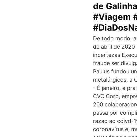
de Galinha
#Viagem 
#DiaDosN
De todo modo, a 
de abril de 2020
incertezas Execu
fraude ser divul
Paulus fundou u
metalúrgicos, a 
- É janeiro, a pr
CVC Corp, empres
200 colaborador
passa por compl
razao ao coivd-
coronavírus e, m