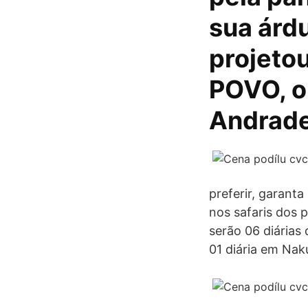
sua árd
projeto
POVO, o
Andrade
preferir, garant
nos safaris dos 
serão 06 diárias
01 diária em Nak