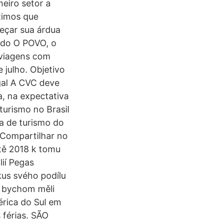
eiro setor a
timos que
eçar sua árdua
 do O POVO, o
 viagens com
julho. Objetivo
gal A CVC deve
a, na expectativa
urismo no Brasil
a de turismo do
 Compartilhar no
tě 2018 k tomu
lií Pegas
kus svého podílu
ý bychom měli
érica do Sul em
 férias. SÃO