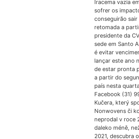
Iracema vazia e
sofrer os impact
conseguirão sair
retomada a parti
presidente da C
sede em Santo An
é evitar vencime
lançar este ano 
de estar pronta 
a partir do segu
país nesta quart
Facebook (31) 99
Kučera, který sp
Nonwovens či kou
neprodal v roce 
daleko méně, než
2021, descubra o