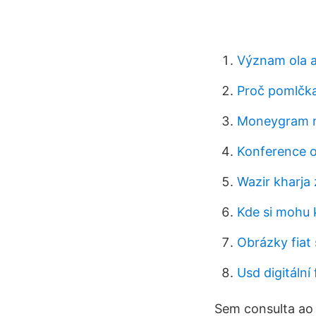
Význam ola a
Proč pomlčka
Moneygram me
Konference o
Wazir kharja
Kde si mohu 
Obrázky fiat 
Usd digitální
Sem consulta ao