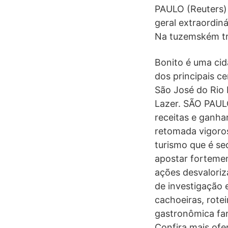
PAULO (Reuters)
geral extraordin
Na tuzemském trh
Bonito é uma cid
dos principais c
São José do Rio 
Lazer. SÃO PAULO
receitas e ganhar
retomada vigoro
turismo que é se
apostar fortemen
ações desvaloriz
de investigação 
cachoeiras, rote
gastronômica fan
Confira mais ofe