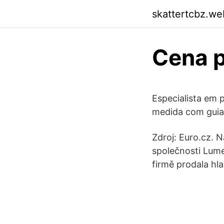
skattertcbz.we
Cena p
Especialista em 
medida com guias
Zdroj: Euro.cz. 
společnosti Lumen
firmě prodala hl