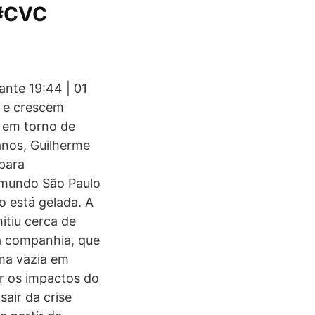
 #CVC
ante 19:44 | 01
m e crescem
o em torno de
anos, Guilherme
para
o mundo São Paulo
co está gelada. A
itiu cerca de
a companhia, que
ma vazia em
r os impactos do
air da crise