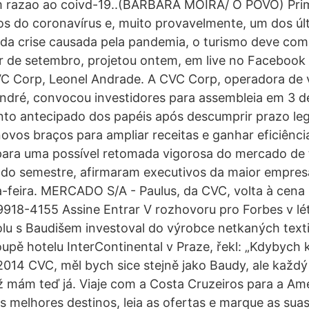
m razao ao coivd-19..(BARBARA MOIRA/ O POVO) Prim
os do coronavírus e, muito provavelmente, um dos úl
 da crise causada pela pandemia, o turismo deve com
r de setembro, projetou ontem, em live no Facebook
VC Corp, Leonel Andrade. A CVC Corp, operadora de
dré, convocou investidores para assembleia em 3 de 
nto antecipado dos papéis após descumprir prazo le
novos braços para ampliar receitas e ganhar eficiênci
para uma possível retomada vigorosa do mercado de t
ndo semestre, afirmaram executivos da maior empres
a-feira. MERCADO S/A - Paulus, da CVC, volta à cena
918-4155 Assine Entrar V rozhovoru pro Forbes v lé
olu s Baudišem investoval do výrobce netkaných texti
pě hotelu InterContinental v Praze, řekl: „Kdybych 
2014 CVC, měl bych sice stejně jako Baudy, ale každ
 mám teď já. Viaje com a Costa Cruzeiros para a Am
s melhores destinos, leia as ofertas e marque as suas