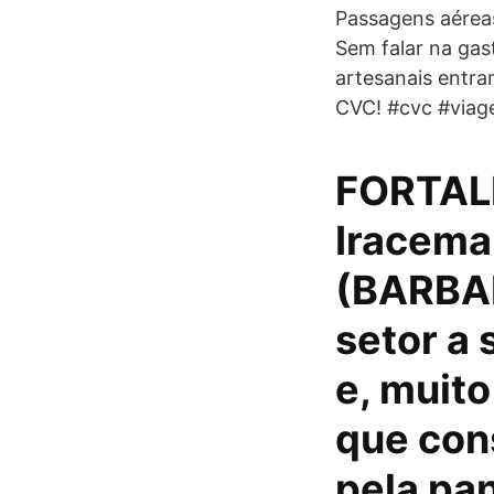
Passagens aéreas
Sem falar na gas
artesanais entra
CVC! #cvc #viag
FORTALE
Iracema 
(BARBAR
setor a 
e, muit
que con
pela pa