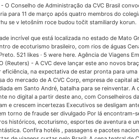
 - O Conselho de Administração da CVC Brasil convo
ária para 11 de março após quatro membros do coleg
u se v letošním roce budou točit stamiliardy korun.
ade incrível que está localizada no estado de Mato G
entro de ecoturismo brasileiro, com rios de águas Ce
Preto. 521 likes · 5 were here. Agência de Viagens Em
 (Reuters) - A CVC deve lançar este ano novos braç
 eficiência, na expectativa de estar pronta para uma
sa do mercado de A CVC Corp, empresa de capital ab
diada em Santo André, batalha para se reinventar. A
te no digital a partir deste ano, com Conselheiros 
am e crescem incertezas Executivos se desligam ant
em torno de fraude ser divulgado Por lá encontram-se
iros históricos, ecoturismo, esportes de aventura e 
tástica. Confira hotéis , passagens e pacotes nacio
rtas de viagens curtas pelo Brasil: A cena teatral de