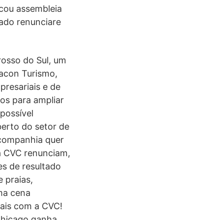
cou assembleia
iado renunciare
rosso do Sul, um
nacon Turismo,
presariais e de
os para ampliar
 possível
erto do setor de
 companhia quer
da CVC renunciam,
es de resultado
 praias,
uma cena
nais com a CVC!
 Chicago ganha