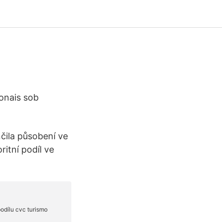
ionais sob
čila působení ve
itní podíl ve