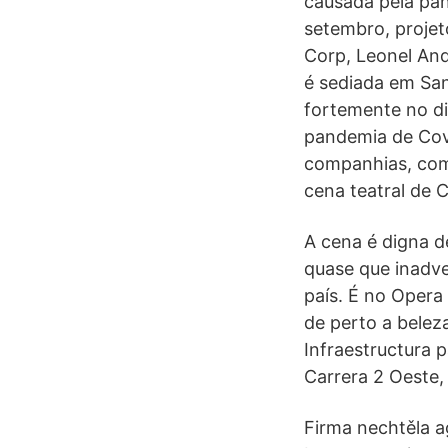
causada pela pan
setembro, proje
Corp, Leonel And
é sediada em San
fortemente no di
pandemia de Covi
companhias, com
cena teatral de 
A cena é digna d
quase que inadve
país. É no Opera
de perto a belez
Infraestructura 
Carrera 2 Oeste,
Firma nechtěla 