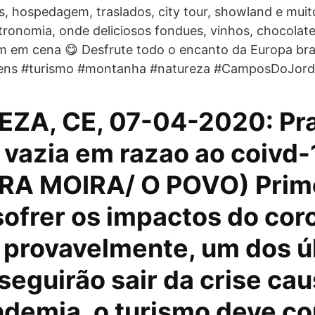
, hospedagem, traslados, city tour, showland e muit
tronomia, onde deliciosos fondues, vinhos, chocolate
m em cena 😋 Desfrute todo o encanto da Europa bras
ens #turismo #montanha #natureza #CamposDoJordã
ZA, CE, 07-04-2020: Pra
vazia em razao ao coivd-
A MOIRA/ O POVO) Prim
sofrer os impactos do cor
o provavelmente, um dos ú
seguirão sair da crise ca
ndemia, o turismo deve c