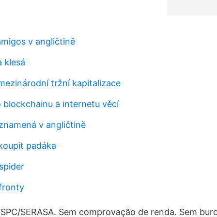
migos v angličtině
 klesá
zinárodní tržní kapitalizace
 blockchainu a internetu věcí
 znamená v angličtině
koupit padáka
spider
 fronty
 SPC/SERASA. Sem comprovação de renda. Sem buro