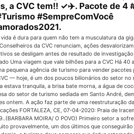
s, a CVC tem!! ✓✈️. Pacote de 4
#Turismo #SempreComVocê
amorados2021.
vida é dura para quem não tem a musculatura da gig
 Conselheiros da CVC renunciam, ações desvaloriza
tivos se desligam antes de resultado de investigaçã
gado Uma viagem que vale bilhões para a CVC Há 40 
ma pequena agência de turismo para vender pacotes 
CVC — hoje, é um dos poucos bilionários do setor n
aia estava tranquila, a brisa bate morna, a água de co
a do setor de turismo sediada em Santo André, dem
es ontem. A ação faz parte de uma reestruturação d
icações FORTALEZA, CE, 07-04-2020: Praia de Irace
19..(BARBARA MOIRA/ O POVO) Primeiro setor a sofre
uito provavelmente, um dos últimos que conseguirão s