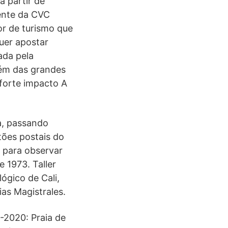
 partir de
ente da CVC
or de turismo que
uer apostar
ada pela
lém das grandes
forte impacto A
a, passando
tões postais do
 para observar
 1973. Taller
ógico de Cali,
as Magistrales.
-2020: Praia de