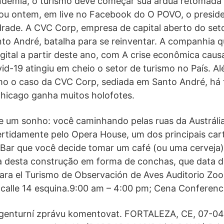
demia, o turismo deve começar sua árdua retomada a
tou ontem, em live no Facebook do O POVO, o presid
rade. A CVC Corp, empresa de capital aberto do set
to André, batalha para se reinventar. A companhia q
gital a partir deste ano, com A crise econômica caus
d-19 atingiu em cheio o setor de turismo no País. A
o o caso da CVC Corp, sediada em Santo André, há 
Chicago ganha muitos holofotes.
e um sonho: você caminhando pelas ruas da Austráli
rtidamente pelo Opera House, um dos principais car
 Bar que você decide tomar um café (ou uma cerveja)
a desta construção em forma de conchas, que data de
para el Turismo de Observación de Aves Auditorio Zool
 calle 14 esquina.9:00 am – 4:00 pm; Cena Conferenci
agenturní zprávu komentovat. FORTALEZA, CE, 07-04