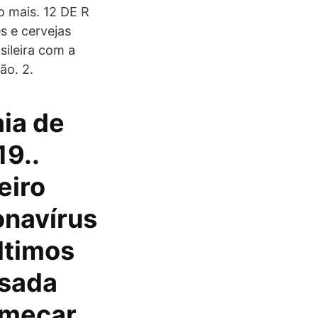
o mais. 12 DE R
s e cervejas
ileira com a
o. 2.
ia de
19..
eiro
onavírus
ltimos
usada
omeçar