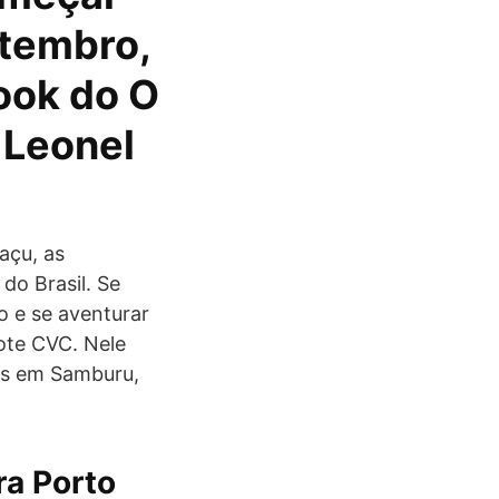
etembro,
ook do O
 Leonel
açu, as
do Brasil. Se
o e se aventurar
ote CVC. Nele
ias em Samburu,
a Porto