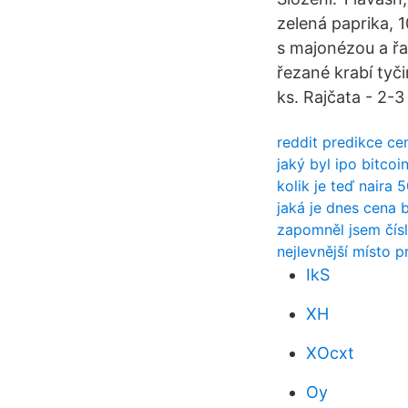
zelená paprika, 
s majonézou a řa
řezané krabí tyči
ks. Rajčata - 2-3 
reddit predikce ce
jaký byl ipo bitcoi
kolik je teď naira 
jaká je dnes cena 
zapomněl jsem čísl
nejlevnější místo 
IkS
XH
XOcxt
Oy