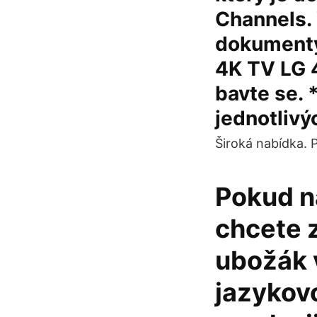
Channels. 
dokumenty
4K TV LG 
bavte se.
jednotlivý
Široká nabídka. 
Pokud na
chcete z
ubožák v
jazykovo