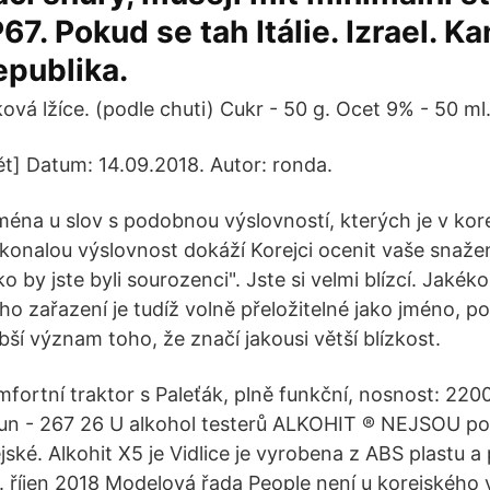
67. Pokud se tah Itálie. Izrael. K
epublika.
ková lžíce. (podle chuti) Cukr - 50 g. Ocet 9% - 50 ml
ět] Datum: 14.09.2018. Autor: ronda.
ména u slov s podobnou výslovností, kterých je v kore
okonalou výslovnost dokáží Korejci ocenit vaše snaže
ko by jste byli sourozenci". Jste si velmi blízcí. Jakék
ho zařazení je tudíž volně přeložitelné jako jméno, po
ší význam toho, že značí jakousi větší blízkost.
ortní traktor s Paleťák, plně funkční, nosnost: 2200
oun - 267 26 U alkohol testerů ALKOHIT ® NEJSOU po
jské. Alkohit X5 je Vidlice je vyrobena z ABS plastu 
9. říjen 2018 Modelová řada People není u korejskéh