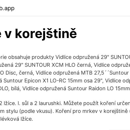
b.app
 v korejštině
orie obsahuje produkty Vidlice odpružená 29" SUN
dpružená 29" SUNTOUR XCM HLO černá, Vidlice odpruž
Disc, černá, Vidlice odpružená MTB 27,5´´Suntour 
á Suntour Epicon X1 LO-RC 15mm osa 29", Vidlice o
, bílá, Vidlice odpružená Suntour Raidon LO 15mm
 2 lžíce. l. sůl a 2 laurushki. Můžete použít koření urč
 stylu (podle vkusu). Koření pro mrkev v korejštině (
olévková lžíce.