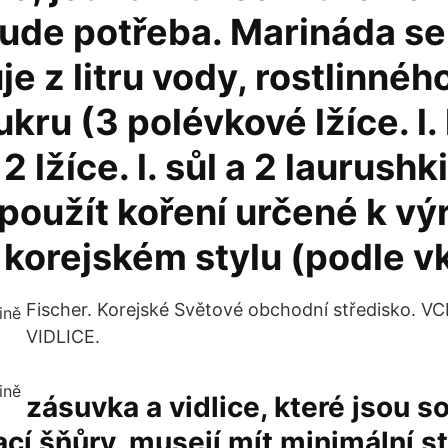
ude potřeba. Marináda se
je z litru vody, rostlinného
ukru (3 polévkové lžíce. l
2 lžíce. l. sůl a 2 laurushki
použít koření určené k vý
 korejském stylu (podle v
Fischer. Korejské Světové obchodní středisko. V
VIDLICE.
zásuvka a vidlice, které jsou s
cí šňůry, musejí mít minimální s