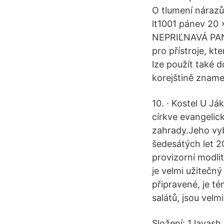
O tlumení nárazů
lt1001 pánev 20 
NEPRIĽNAVÁ PAN
pro přístroje, kt
lze použít také 
korejštině znam
10. · Kostel U J
církve evangelick
zahrady.Jeho vyb
šedesátých let 2
provizorní modli
je velmi užitečn
připravené, je t
salátů, jsou vel
Složení: 1 lavash