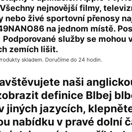
Všechny nejnovější filmy, televizn
 nebo živé sportovní přenosy na
49NANO86 na jednom místě. Pos
 * Podporované služby se mohou 
ch zemích lišit.
Produkty skladem. Doručíme do 24 hodin.
vštěvujete naši anglickou
obrazit definice Blbej blb
 jiných jazycích, klepnět
u nabídku v pravé dolní č