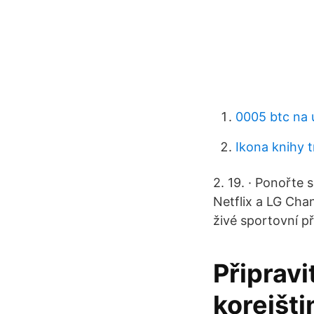
0005 btc na 
Ikona knihy 
2. 19. · Ponořte 
Netflix a LG Chan
živé sportovní 
Připravi
korejštin