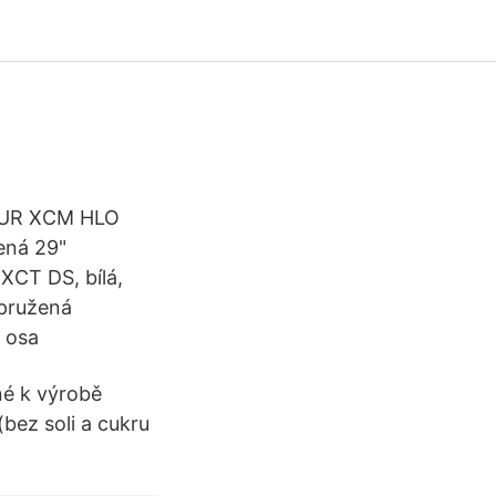
TOUR XCM HLO
ená 29"
XCT DS, bílá,
dpružená
 osa
ené k výrobě
bez soli a cukru