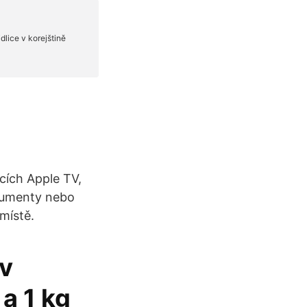
acích Apple TV,
okumenty nebo
místě.
 v
 a 1 kg