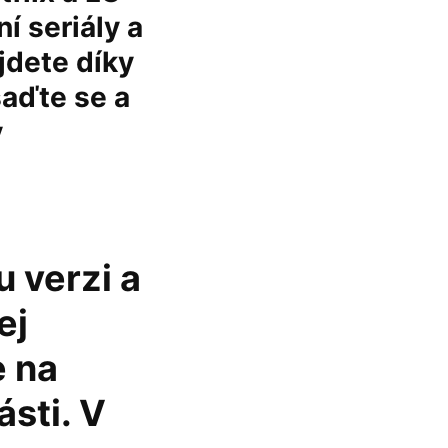
í seriály a
jdete díky
aďte se a
v
 verzi a
ej
e na
ásti. V