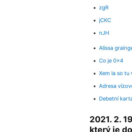
zgR
jCKC
nJH
Alissa graing
Co je 0x4
Xem la so tu 
Adresa vízové
Debetní karta
2021. 2. 1
který je d