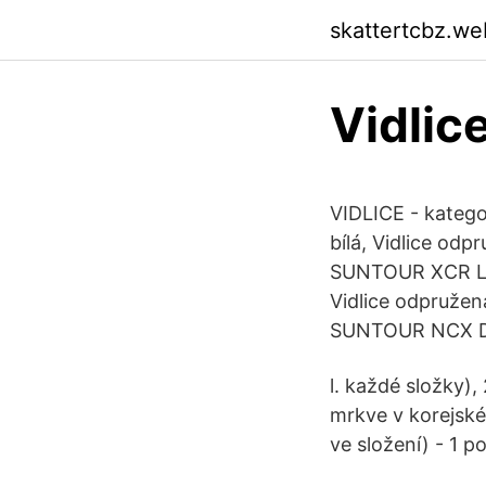
skattertcbz.we
Vidlice
VIDLICE - kateg
bílá, Vidlice o
SUNTOUR XCR LO 
Vidlice odpružen
SUNTOUR NCX DLO
l. každé složky),
mrkve v korejském
ve složení) - 1 p