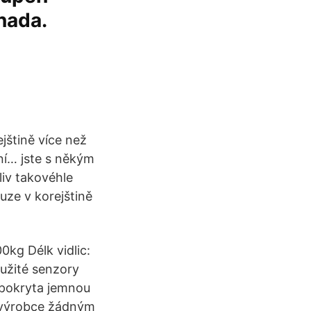
anada.
.
jštině více než
ní… jste s někým
oliv takovéhle
uze v korejštině
0kg Délk vidlic:
užité senzory
a pokryta jemnou
o výrobce žádným