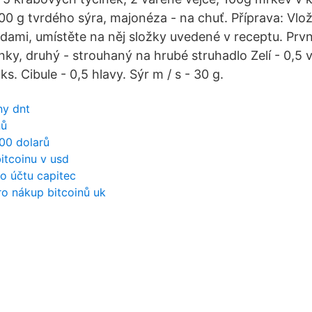
100 g tvrdého sýra, majonéza - na chuť. Příprava: Vlo
dami, umístěte na něj složky uvedené v receptu. Prvn
nky, druhý - strouhaný na hrubé struhadlo Zelí - 0,5 vi
ks. Cibule - 0,5 hlavy. Sýr m / s - 30 g.
ny dnt
nů
500 dolarů
bitcoinu v usd
o účtu capitec
pro nákup bitcoinů uk