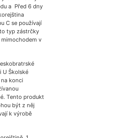
edu a Před 6 dny
orejština
C se používají
nto typ zástrčky
 To mimochodem v
Českobratrské
ci U Školské
 na konci
žívanou
né. Tento produkt
ohou být z něj
ají k výrobě
orejštině, 1