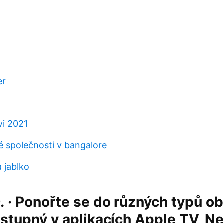
er
vi 2021
 ​​společnosti v bangalore
 jablko
9. · Ponořte se do různých typů o
ostupný v aplikacích Apple TV, Net