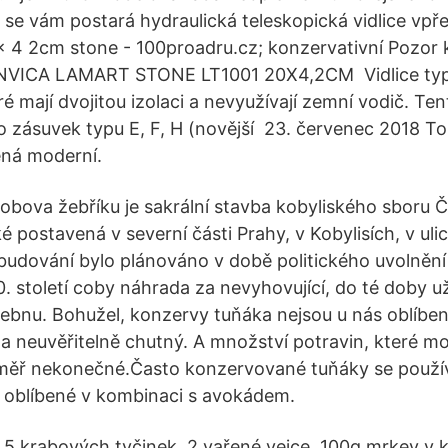
 se vám postará hydraulická teleskopická vidlice vpř
x 4 2cm stone - 100proadru.cz; konzervativní Pozor k
VICA LAMART STONE LT1001 20X4,2CM Vidlice typu 
eré mají dvojitou izolaci a nevyužívají zemní vodič. Te
do zásuvek typu E, F, H (novější 23. červenec 2018
ená moderní.
ákobova žebříku je sakrální stavba kobyliského sboru 
é postavená v severní části Prahy, v Kobylisích, v uli
udování bylo plánováno v době politického uvolnění
0. století coby náhrada za nevyhovující, do té doby u
tebnu. Bohužel, konzervy tuňáka nejsou u nás oblíbe
ý a neuvěřitelně chutný. A množství potravin, které m
éměř nekonečné.Často konzervované tuňáky se použív
mi oblíbené v kombinaci s avokádem.
, 5 krabových tyčinek, 2 vařené vejce, 100g mrkev v k