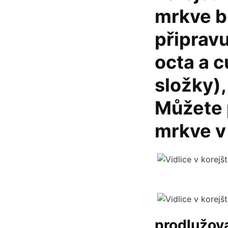
mrkve b
připravu
octa a c
složky), 
Můžete 
mrkve v
prodlužova