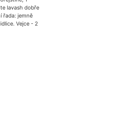
žte lavash dobře
í řada: jemně
dlice. Vejce - 2