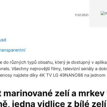
11.01.2021
usd
transparentní
se do různých typů obsahu, který je dostupný v aplik
nels. Všechny nejnovější filmy, televizní seriály a d
přenosy najdete díky 4K TV LG 49NANO86 na jednom 
t marinované zelí a mrkev
ě, jedna vidlice z bílé zelí