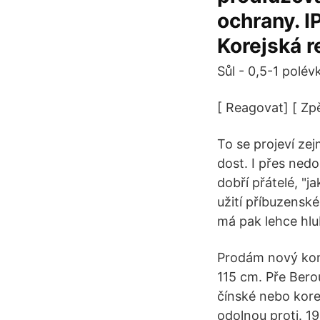
ochrany. IP
Korejská r
Sůl - 0,5-1 polév
[ Reagovat] [ Zp
To se projeví zej
dost. I přes ned
dobří přátelé, "ja
užití příbuzenské
má pak lehce hlub
Prodám nový komf
115 cm. Pře Ber
čínské nebo kore
odolnou proti. 1