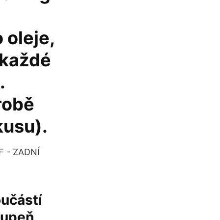
 oleje,
. každé
.
robě
kusu).
CF - ZADNÍ
oučástí
tupeň