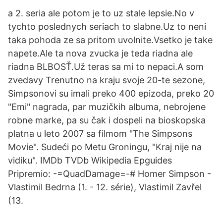
a 2. seria ale potom je to uz stale lepsie.No v
tychto poslednych seriach to slabne.Uz to neni
taka pohoda ze sa pritom uvolnite.Vsetko je take
napete.Ale ta nova zvucka je teda riadna ale
riadna BLBOSŤ.Už teras sa mi to nepaci.A som
zvedavy Trenutno na kraju svoje 20-te sezone,
Simpsonovi su imali preko 400 epizoda, preko 20
"Emi" nagrada, par muzičkih albuma, nebrojene
robne marke, pa su čak i dospeli na bioskopska
platna u leto 2007 sa filmom "The Simpsons
Movie". Sudeći po Metu Groningu, "Kraj nije na
vidiku". IMDb TVDb Wikipedia Epguides
Pripremio: -=QuadDamage=-# Homer Simpson -
Vlastimil Bedrna (1. - 12. série), Vlastimil Zavřel
(13.