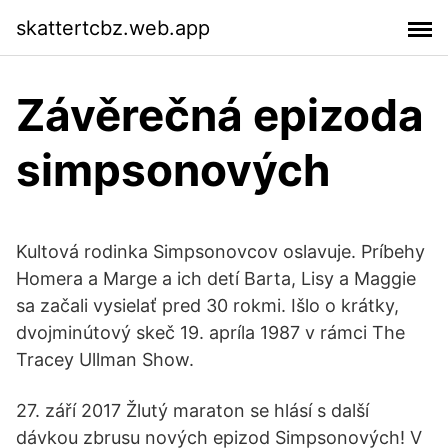
skattertcbz.web.app
Závěrečná epizoda
simpsonových
Kultová rodinka Simpsonovcov oslavuje. Príbehy
Homera a Marge a ich detí Barta, Lisy a Maggie
sa začali vysielať pred 30 rokmi. Išlo o krátky,
dvojminútový skeč 19. apríla 1987 v rámci The
Tracey Ullman Show.
27. září 2017 Žlutý maraton se hlásí s další
dávkou zbrusu nových epizod Simpsonových! V