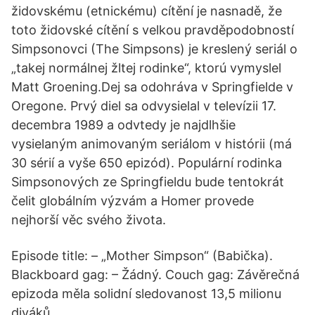
židovskému (etnickému) cítění je nasnadě, že
toto židovské cítění s velkou pravděpodobností
Simpsonovci (The Simpsons) je kreslený seriál o
„takej normálnej žltej rodinke“, ktorú vymyslel
Matt Groening.Dej sa odohráva v Springfielde v
Oregone. Prvý diel sa odvysielal v televízii 17.
decembra 1989 a odvtedy je najdlhšie
vysielaným animovaným seriálom v histórii (má
30 sérií a vyše 650 epizód). Populární rodinka
Simpsonových ze Springfieldu bude tentokrát
čelit globálním výzvám a Homer provede
nejhorší věc svého života.
Episode title: – „Mother Simpson“ (Babička).
Blackboard gag: – Žádný. Couch gag: Závěrečná
epizoda měla solidní sledovanost 13,5 milionu
diváků.