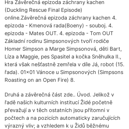
Hra Závěrečná epizoda záchrany kachen
(Duckling Rescue Final Episode)
online.Závěrečná epizoda záchrany kachen 4.
epizoda - Kmenová rada(Boeny) - souboj. 4.
epizoda - Mates OUT. 4. epizoda - Tom OUT
Základní rodinu Simpsonových tvoří rodiče
Homer Simpson a Marge Simpsonová, děti Bart,
Líza a Maggie, pes Spasitel a kočka Sněhulka II.,
která však nešťastně zemřela v díle Já, robot (15.
řada). 01×01 Vánoce u Simpsonových (Simpsons
Roasting on an Open Fire) 8.
Druhá a závěrečná část zde.. Úvod. Jelikož v
řadě našich kulturních institucí Židé početně
převažují a v těch ostatních jsou přítomni v
počtech a na pozicích automaticky zaručujících
výrazný vliv; a vzhledem k u Židů běžnému