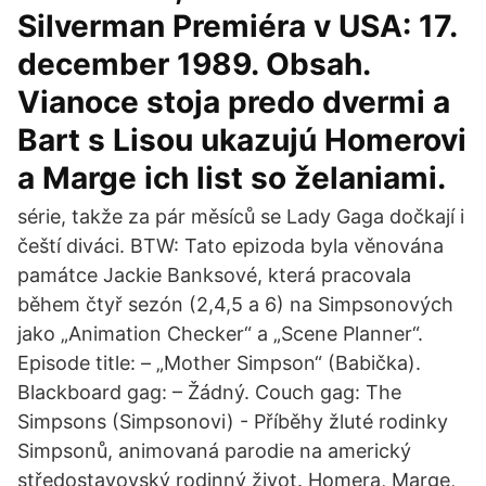
Silverman Premiéra v USA: 17.
december 1989. Obsah.
Vianoce stoja predo dvermi a
Bart s Lisou ukazujú Homerovi
a Marge ich list so želaniami.
série, takže za pár měsíců se Lady Gaga dočkají i
čeští diváci. BTW: Tato epizoda byla věnována
památce Jackie Banksové, která pracovala
během čtyř sezón (2,4,5 a 6) na Simpsonových
jako „Animation Checker“ a „Scene Planner“.
Episode title: – „Mother Simpson“ (Babička).
Blackboard gag: – Žádný. Couch gag: The
Simpsons (Simpsonovi) - Příběhy žluté rodinky
Simpsonů, animovaná parodie na americký
středostavovský rodinný život. Homera, Marge,