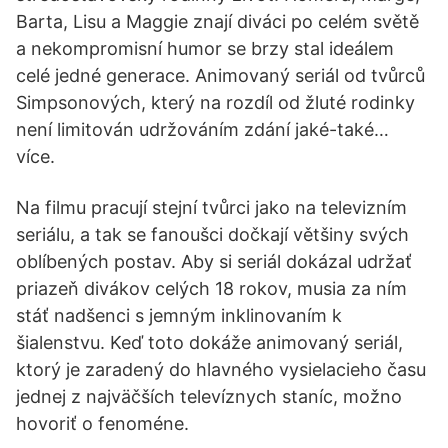
Barta, Lisu a Maggie znají diváci po celém světě
a nekompromisní humor se brzy stal ideálem
celé jedné generace. Animovaný seriál od tvůrců
Simpsonových, který na rozdíl od žluté rodinky
není limitován udržováním zdání jaké-také…
více.
Na filmu pracují stejní tvůrci jako na televizním
seriálu, a tak se fanoušci dočkají většiny svých
oblíbených postav. Aby si seriál dokázal udržať
priazeň divákov celých 18 rokov, musia za ním
stáť nadšenci s jemným inklinovaním k
šialenstvu. Keď toto dokáže animovaný seriál,
ktorý je zaradený do hlavného vysielacieho času
jednej z najväčších televíznych staníc, možno
hovoriť o fenoméne.