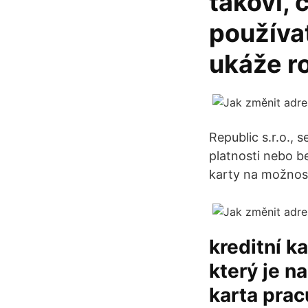
takoví, 
používat
ukáže ro
Republic s.r.o.,
platnosti nebo be
karty na možnost
kreditní k
který je n
karta prac