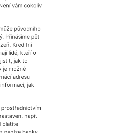
 Není vám cokoliv
k může původního
lý. Přinášíme pět
zeň. Kreditní
jí lidé, kteří o
stit, jak to
y je možné
omácí adresu
informací, jak
prostřednictvím
 nastaven, např.
 platíte
ěz peníze banky,