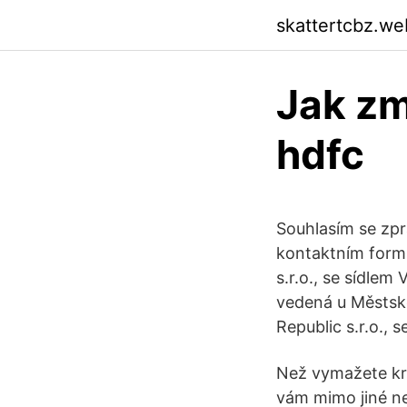
skattertcbz.we
Jak zm
hdfc
Souhlasím se zpr
kontaktním formu
s.r.o., se sídle
vedená u Městsk
Republic s.r.o.,
Než vymažete kre
vám mimo jiné ne