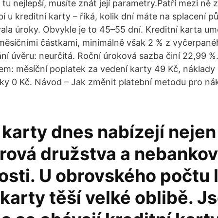
i tu nejlepší, musíte znát její parametry.Patří mezi ně
u kreditní karty – říká, kolik dní máte na splacení pů
la úroky. Obvykle je to 45–55 dní. Kreditní karta um
měsíčními částkami, minimálně však 2 % z vyčerpan
ní úvěru: neurčitá. Roční úroková sazba činí 22,99 %
rem: měsíční poplatek za vedení karty 49 Kč, náklady 
cky 0 Kč. Návod – Jak změnit platební metodu pro ná
 karty dnes nabízejí nejen
ěrová družstva a nebankov
sti. U obrovského počtu l
 karty těší velké oblibě. Js