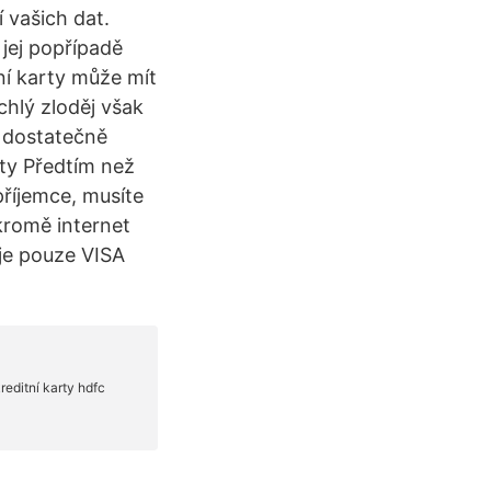
í vašich dat.
 jej popřípadě
tní karty může mít
chlý zloděj však
i dostatečně
rty Předtím než
říjemce, musíte
 kromě internet
uje pouze VISA