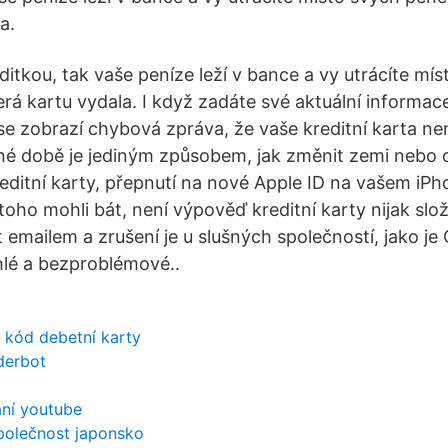
a.
ditkou, tak vaše peníze leží v bance a vy utrácíte mí
rá kartu vydala. I když zadáte své aktuální informace
 zobrazí chybová zpráva, že vaše kreditní karta nen
né době je jediným způsobem, jak změnit zemi nebo 
editní karty, přepnutí na nové Apple ID na vašem iP
toho mohli bát, není výpověď kreditní karty nijak slo
at emailem a zrušení je u slušných společností, jako j
hlé a bezproblémové..
 kód debetní karty
aderbot
ání youtube
polečnost japonsko