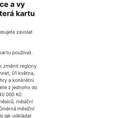
nce a vy
terá kartu
ebujete zavolat
kartu používat.
ak změnit regiony
net, 01 května,
hry a konkrétní
nete z jednoho do
40 000 Kč:
měsíců, měsíční
růměrná měsíční
b jak odkládat