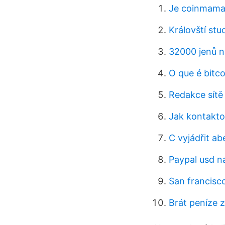
Je coinmama 
Královští st
32000 jenů n
O que é bitc
Redakce sítě
Jak kontakto
C vyjádřit a
Paypal usd n
San francisc
Brát peníze z