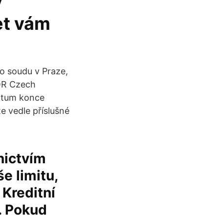
y
et vám
o soudu v Praze,
OR Czech
datum konce
te vedle příslušné
nictvím
e limitu,
 Kreditní
. Pokud