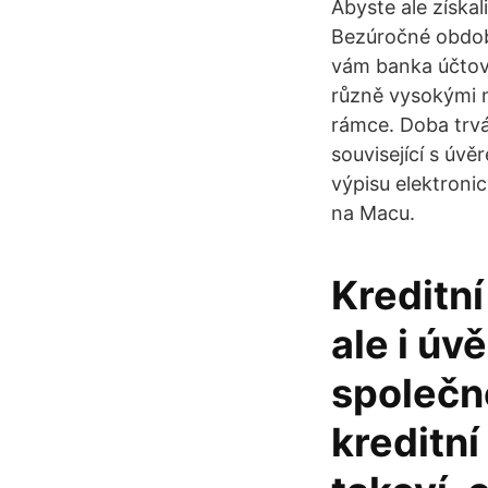
Abyste ale získal
Bezúročné období 
vám banka účtova
různě vysokými 
rámce. Doba trvá
související s úvě
výpisu elektroni
na Macu.
Kreditní
ale i úv
společno
kreditní