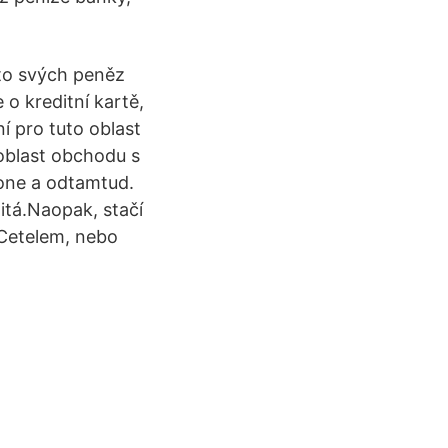
sto svých peněz
 o kreditní kartě,
í pro tuto oblast
oblast obchodu s
hone a odtamtud.
žitá.Naopak, stačí
e Cetelem, nebo