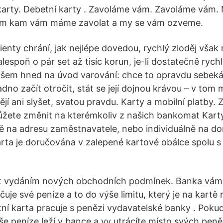
 karty. Debetní karty . Zavoláme vám. Zavoláme vám.
nám kam vám máme zavolat a my se vám ozveme.
lienty chrání, jak nejlépe dovedou, rychlý zloděj vša
alespoň o pár set až tisíc korun, je-li dostatečně rych
Ovšem hned na úvod varování: chce to opravdu sebeká
no začít otročit, stát se její dojnou krávou – v tom ma
í ani slyšet, svatou pravdu. Karty a mobilní platby. Zji
ůžete změnit na kterémkoliv z našich bankomat Kart
 na adresu zaměstnavatele, nebo individuálně na d
ta je doručována v zalepené kartové obálce spolu s 
 vydáním nových obchodních podmínek. Banka vám 
jčuje své peníze a to do výše limitu, který je na kartě
tní karta pracuje s penězi vydavatelské banky . Pokud
aše peníze leží v bance a vy utrácíte místo svých pen