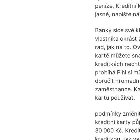
peníze, Kreditní
jasné, napište 
Banky sice své k
vlastníka okrást 
rad, jak na to. 
kartě můžete snad
kreditkách nechtěj
probíhá PIN si m
doručit hromadně
zaměstnance. Kar
kartu používat.
podmínky změnit
kreditní karty pů
30 000 Kč. Kredi
kreditkou, tak v