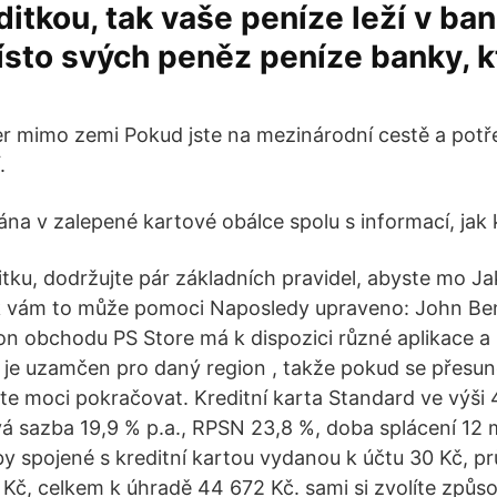
editkou, tak vaše peníze leží v ba
ísto svých peněz peníze banky, k
r mimo zemi Pokud jste na mezinárodní cestě a potř
.
ána v zalepené kartové obálce spolu s informací, jak 
ditku, dodržujte pár základních pravidel, abyste mo J
ak vám to může pomoci Naposledy upraveno: John Ben
n obchodu PS Store má k dispozici různé aplikace a 
 je uzamčen pro daný region , takže pokud se přesu
e moci pokračovat. Kreditní karta Standard ve výši 
á sazba 19,9 % p.a., RPSN 23,8 %, doba splácení 12 
by spojené s kreditní kartou vydanou k účtu 30 Kč, p
 Kč, celkem k úhradě 44 672 Kč. sami si zvolíte způso