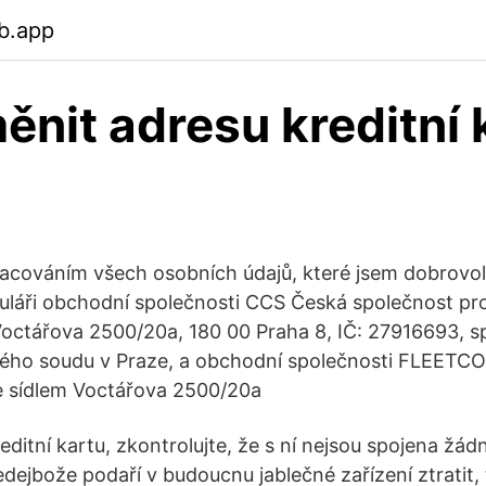
b.app
ěnit adresu kreditní 
acováním všech osobních údajů, které jsem dobrovol
láři obchodní společnosti CCS Česká společnost pro
m Voctářova 2500/20a, 180 00 Praha 8, IČ: 27916693, s
ého soudu v Praze, a obchodní společnosti FLEETC
 se sídlem Voctářova 2500/20a
ditní kartu, zkontrolujte, že s ní nejsou spojena žá
dejbože podaří v budoucnu jablečné zařízení ztratit, 