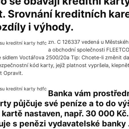
co se obávají kreditní kart
. Srovnání kreditních kar
zdíly i výhody.
zn. C 126337 vedená u Městskéh
a obchodní společnosti FLEETC
 se sídlem Voctářova 2500/20a Tip: Chcete-li změnit 
zpečnostní kód karty, jejíž platnost vypršela, klepně
 Opravit.
Banka vám prostřed
arty půjčuje své peníze a to do výš
a kartě nastaven, např. 30 000 Kč.
uje s penězi vydavatelské banky 