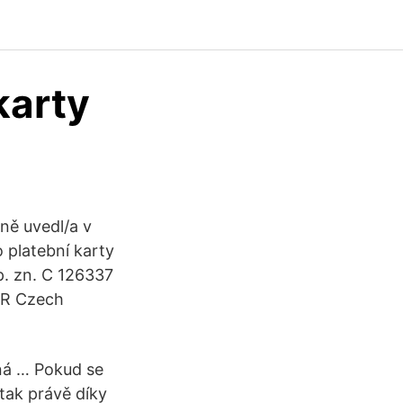
karty
ně uvedl/a v
 platební karty
p. zn. C 126337
OR Czech
dná … Pokud se
tak právě díky