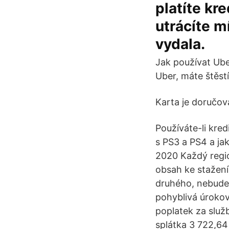
platíte kr
utrácíte m
vydala.
Jak používat Ube
Uber, máte štěstí
Karta je doručov
Používáte-li kre
s PS3 a PS4 a j
2020 Každý regio
obsah ke stažení
druhého, nebudet
pohyblivá úrokov
poplatek za služ
splátka 3 722,64