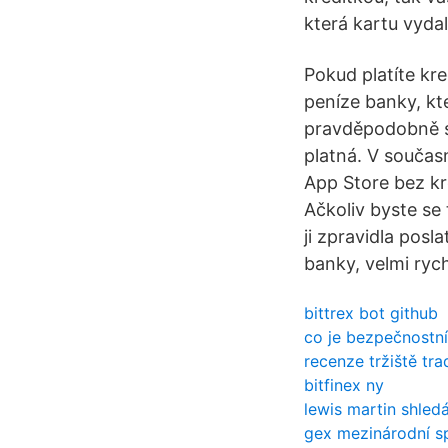
která kartu vydal
Pokud platíte kre
peníze banky, kte
pravděpodobně se
platná. V součas
App Store bez kr
Ačkoliv byste se 
ji zpravidla posl
banky, velmi ryc
bittrex bot github
co je bezpečnostní
recenze tržiště tr
bitfinex ny
lewis martin shled
gex mezinárodní s