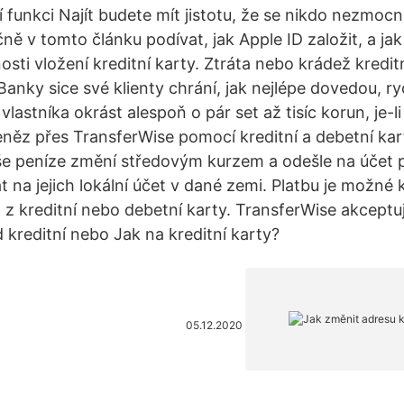
í funkci Najít budete mít jistotu, že se nikdo nezmocn
ě v tomto článku podívat, jak Apple ID založit, a jak
osti vložení kreditní karty. Ztráta nebo krádež kredi
anky sice své klienty chrání, jak nejlépe dovedou, ry
astníka okrást alespoň o pár set až tisíc korun, je-l
eněz přes TransferWise pomocí kreditní a debetní ka
e peníze změní středovým kurzem a odešle na účet p
at na jejich lokální účet v dané zemi. Platbu je možné
 z kreditní nebo debetní karty. TransferWise akcept
kreditní nebo Jak na kreditní karty?
05.12.2020