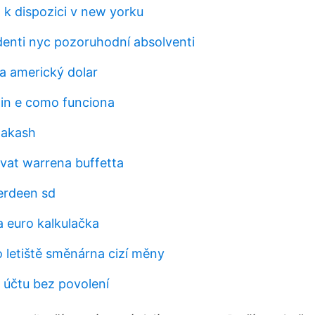
k dispozici v new yorku
udenti nyc pozoruhodní absolventi
a americký dolar
oin e como funciona
 akash
vat warrena buffetta
berdeen sd
a euro kalkulačka
o letiště směnárna cizí měny
 účtu bez povolení