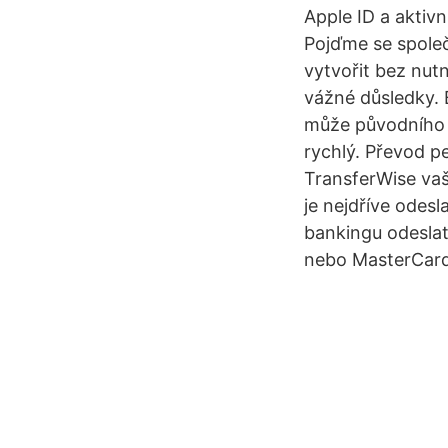
Apple ID a aktivn
Pojďme se společn
vytvořit bez nutn
vážné důsledky. B
může původního vl
rychlý. Převod p
TransferWise vaš
je nejdříve odesl
bankingu odeslat
nebo MasterCard 