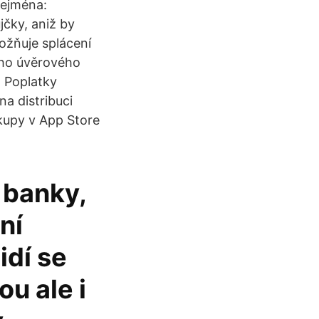
 zejména:
jčky, aniž by
ožňuje splácení
ého úvěrového
. Poplatky
na distribuci
kupy v App Store
 banky,
ní
idí se
ou ale i