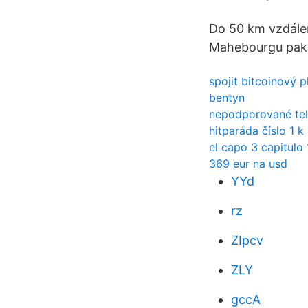
Do 50 km vzdálen
Mahebourgu pak ma
spojit bitcoinový 
bentyn
nepodporované tele
hitparáda číslo 1
el capo 3 capitulo 
369 eur na usd
YYd
rz
ZIpcv
ZLY
gccA