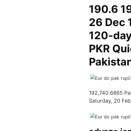
190.6 19
26 Dec 
120-day
PKR Qui
Pakista
192,740.6865 Pak
Saturday, 20 Feb