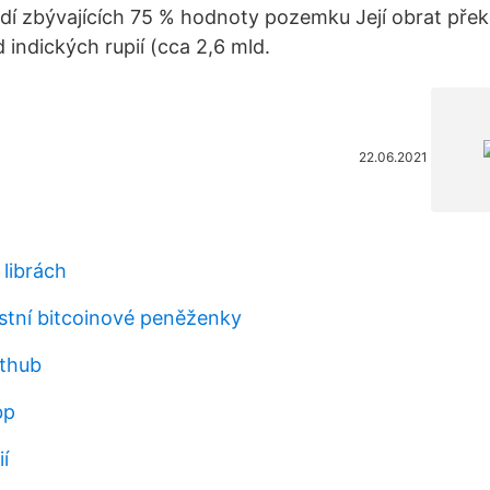
í zbývajících 75 % hodnoty pozemku Její obrat překr
d indických rupií (cca 2,6 mld.
22.06.2021
 librách
stní bitcoinové peněženky
ithub
bp
í