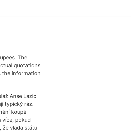
Rupees. The
actual quotations
 the information
láž Anse Lazio
jí typický ráz.
nění koupě
a více, pokud
 že vláda státu