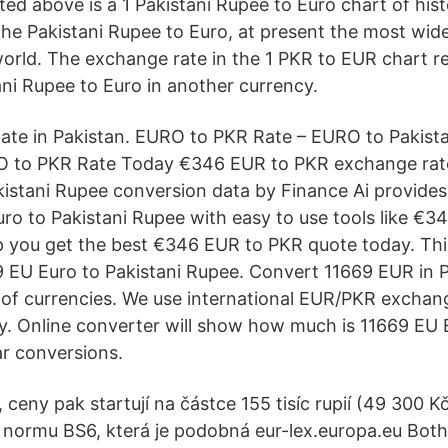
sted above is a 1 Pakistani Rupee to Euro chart of his
 the Pakistani Rupee to Euro, at present the most wid
world. The exchange rate in the 1 PKR to EUR chart r
ani Rupee to Euro in another currency.
Rate in Pakistan. EURO to PKR Rate – EURO to Pakist
O to PKR Rate Today €346 EUR to PKR exchange rat
istani Rupee conversion data by Finance Ai provides 
uro to Pakistani Rupee with easy to use tools like €
p you get the best €346 EUR to PKR quote today. This 
 EU Euro to Pakistani Rupee. Convert 11669 EUR in P
r of currencies. We use international EUR/PKR exchang
. Online converter will show how much is 11669 EU E
ar conversions.
, ceny pak startují na částce 155 tisíc rupií (49 300 Kč
ní normu BS6, která je podobná eur-lex.europa.eu Both