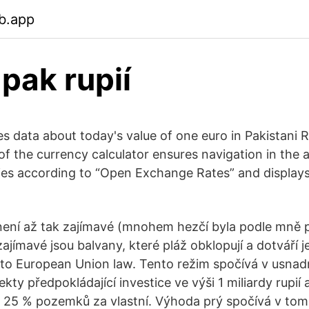
b.app
 pak rupií
s data about today's value of one euro in Pakistani 
of the currency calculator ensures navigation in the 
ies according to “Open Exchange Rates” and displays
ení až tak zajímavé (mnohem hezčí byla podle mně p
zajímavé jsou balvany, které pláž obklopují a dotváří je
to European Union law. Tento režim spočívá v usnad
ty předpokládající investice ve výši 1 miliardy rupií 
 25 % pozemků za vlastní. Výhoda prý spočívá v tom,