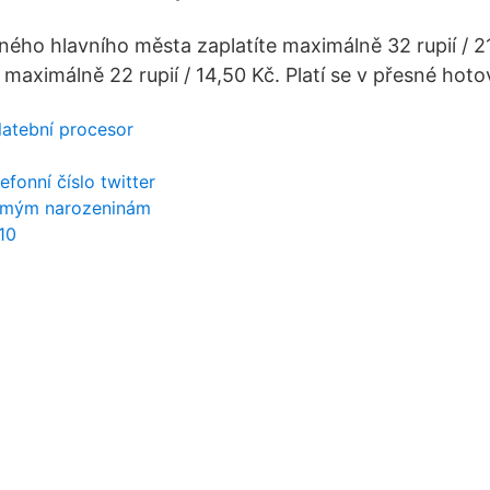
ého hlavního města zaplatíte maximálně 32 rupií / 21
ximálně 22 rupií / 14,50 Kč. Platí se v přesné hotovo
platební procesor
fonní číslo twitter
 k mým narozeninám
10