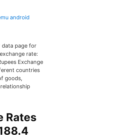
tému android
y data page for
 exchange rate:
 Rupees Exchange
ferent countries
of goods,
relationship
e Rates
 188.4