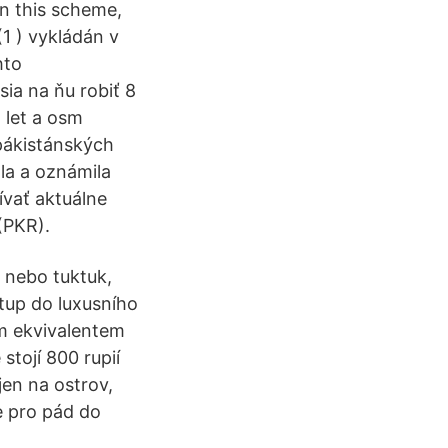
in this scheme,
1 ) vykládán v
hto
ia na ňu robiť 8
 let a osm
pákistánských
ala a oznámila
ívať aktuálne
(PKR).
i nebo tuktuk,
stup do luxusního
ým ekvivalentem
stojí 800 rupií
jen na ostrov,
e pro pád do