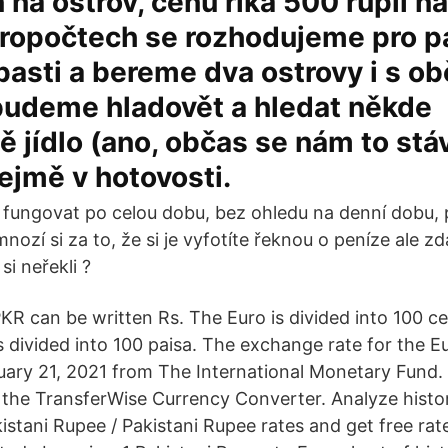
 na ostrov, cenu říká 500 rupií n
propočtech se rozhodujeme pro p
 pasti a bereme dva ostrovy i s o
udeme hladovět a hledat někde
 jídlo (ano, občas se nám to stáv
ejmě v hotovosti.
í fungovat po celou dobu, bez ohledu na denní dobu,
ozí si za to, že si je vyfotíte řeknou o peníze ale zd
 si neřekli ?
KR can be written Rs. The Euro is divided into 100 c
s divided into 100 paisa. The exchange rate for the E
ary 21, 2021 from The International Monetary Fund.
the TransferWise Currency Converter. Analyze histor
kistani Rupee / Pakistani Rupee rates and get free rate