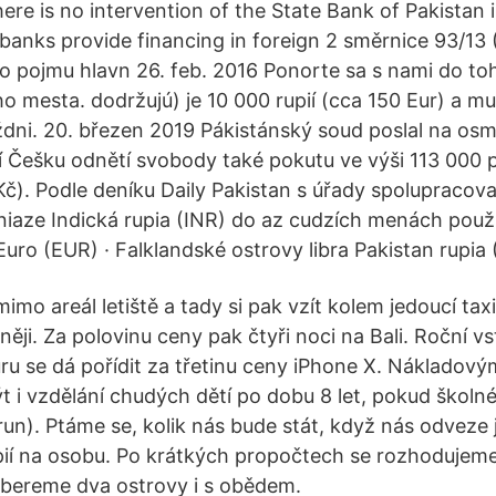
ere is no intervention of the State Bank of Pakistan 
banks provide financing in foreign 2 směrnice 93/13 (
o pojmu hlavn 26. feb. 2016 Ponorte sa s nami do to
mesta. dodržujú) je 10 000 rupií (cca 150 Eur) a mus
ýždni. 20. březen 2019 Pákistánský soud poslal na osm
 Češku odnětí svobody také pokutu ve výši 113 000 
 Kč). Podle deníku Daily Pakistan s úřady spolupracov
niaze Indická rupia (INR) do az cudzích menách použ
uro (EUR) · Falklandské ostrovy libra Pakistan rupia 
mimo areál letiště a tady si pak vzít kolem jedoucí tax
něji. Za polovinu ceny pak čtyři noci na Bali. Roční v
úru se dá pořídit za třetinu ceny iPhone X. Nákladov
 i vzdělání chudých dětí po dobu 8 let, pokud školné 
un). Ptáme se, kolik nás bude stát, když nás odveze 
pií na osobu. Po krátkých propočtech se rozhodujem
 a bereme dva ostrovy i s obědem.