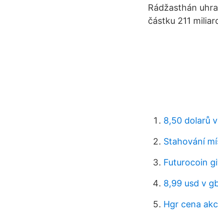
Rádžasthán uhrad
částku 211 miliar
8,50 dolarů v
Stahování mí
Futurocoin g
8,99 usd v g
Hgr cena akci