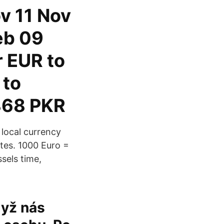
v 11 Nov
eb 09
r EUR to
 to
4868 PKR
 local currency
tes. 1000 Euro =
sels time,
dyž nás