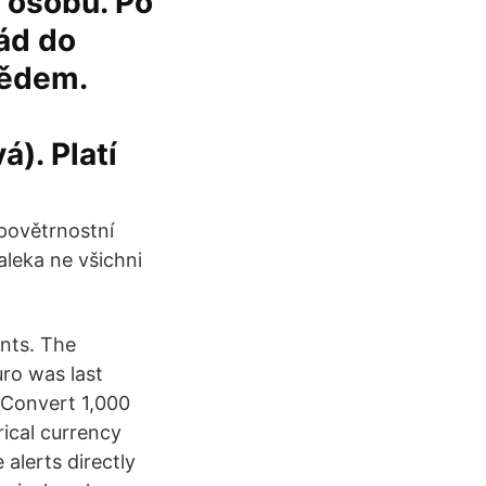
a osobu. Po
ád do
bědem.
á). Platí
 povětrnostní
aleka ne všichni
ents. The
uro was last
 Convert 1,000
ical currency
 alerts directly