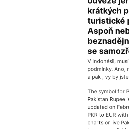
odveze jen
krátkých 
turistické
Aspoň neb
beznadějně
se samozř
V Indonésii, mus
podmínky. Ano, mn
a pak , vy by jste
The symbol for P
Pakistan Rupee i
updated on Febru
PKR to EUR with 
charts or live Pa