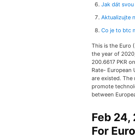
Jak dát svou 
Aktualizujte 
Co je to btc 
This is the Euro
the year of 2020
200.6617 PKR on
Rate- European U
are existed. The
promote technolo
between Europea
Feb 24, 
For Euro