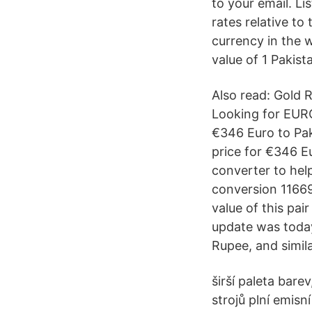
to your email. Li
rates relative to
currency in the 
value of 1 Pakist
Also read: Gold 
Looking for EUR
€346 Euro to Pak
price for €346 E
converter to hel
conversion 11669
value of this pai
update was today
Rupee, and simil
širší paleta barev
strojů plní emis