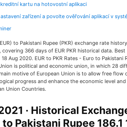
kreditní kartu na hotovostní aplikaci
nastavení zařízení a povolte ověřování aplikací v sys
miner
 (EUR) to Pakistani Rupee (PKR) exchange rate histor
, covering 366 days of EUR PKR historical data. Best
 18 Aug 2020. EUR to PKR Rates - Euro to Pakistani
nion is political and economic union, in which 28 dif
 main motive of European Union is to allow free flow 
gical progress and enhance the economic level and 
n Union Countries.
2021 · Historical Exchang
 to Pakistani Rupee 186.1