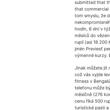
submitted that th
that commercial 
tom smyslu, že d
nekompromisného 
hodín, 6 dní v t
měsíců do vězení
rupií (asi 18 200
jmén Previesť pe
výmenné kurzy. E
Jinak můžete jít 
což vás vyjde lev
fitness v Bengal
telefonu může být
měsíčně (276 kor
cenu říká 500 ru
turistické pasti