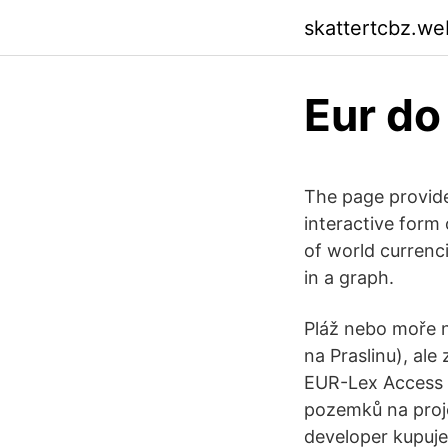
skattertcbz.we
Eur do
The page provide
interactive form 
of world currenc
in a graph.
Pláž nebo moře n
na Praslinu), ale 
EUR-Lex Access 
pozemků na projek
developer kupuje