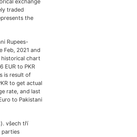
torical exchange
ely traded
epresents the
ani Rupees-
e Feb, 2021 and
historical chart
346 EUR to PKR
is result of
KR to get actual
e rate, and last
uro to Pakistani
). všech tří
 parties