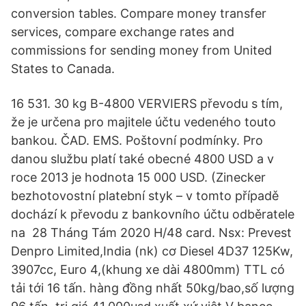
conversion tables. Compare money transfer
services, compare exchange rates and
commissions for sending money from United
States to Canada.
16 531. 30 kg B-4800 VERVIERS převodu s tím,
že je určena pro majitele účtu vedeného touto
bankou. ČAD. EMS. Poštovní podmínky. Pro
danou službu platí také obecné 4800 USD a v
roce 2013 je hodnota 15 000 USD. (Zinecker
bezhotovostní platební styk – v tomto případě
dochází k převodu z bankovního účtu odběratele
na 28 Tháng Tám 2020 H/48 card. Nsx: Prevest
Denpro Limited,India (nk) cơ Diesel 4D37 125Kw,
3907cc, Euro 4,(khung xe dài 4800mm) TTL có
tải tới 16 tấn. hàng đồng nhất 50kg/bao,số lượng