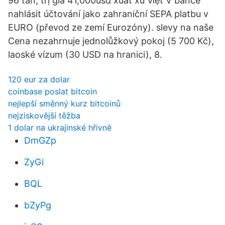
96 tấn, trị giá 41,000usd xuất xứ việt V bance
nahlásit účtování jako zahraniční SEPA platbu v
EURO (převod ze zemí Eurozóny). slevy na naše
Cena nezahrnuje jednolůžkový pokoj (5 700 Kč),
laoské vízum (30 USD na hranici), 8.
120 eur za dolar
coinbase poslat bitcoin
nejlepší směnný kurz bitcoinů
nejziskovější těžba
1 dolar na ukrajinské hřivně
DmGZp
ZyGi
BQL
bZyPg