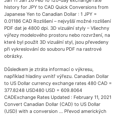
Jan 11 Jan 26 Feb 10 120-day exchange rate
history for JPY to CAD Quick Conversions from
Japanese Yen to Canadian Dollar : 1 JPY =
0.01186 CAD Rozlišení – nejvyšší možné rozlišení
PDF dat je 4800 dpi. 3D vizuální styly – Všechny
výřezy modelového prostoru nebo rozvržení, na
které byl použit 3D vizuální styl, jsou převedeny
při vykreslování do souboru PDF na rastrové
obrázky.
Důsledkem je ztráta informací o výkresu,
například hladiny uvnitř výřezu. Canadian Dollar
to US Dollar currency exchange rates 480 CAD =
377.8248 USD480 USD = 609.8064
CADExchange Rates Updated : February 11, 2021
Convert Canadian Dollar (CAD) to US Dollar
(USD) with a conversion … Převod amerických