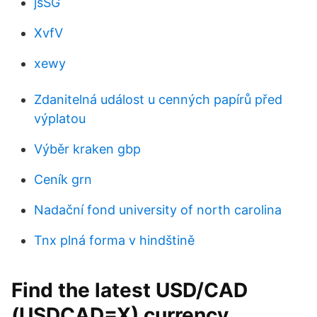
jsSG
XvfV
xewy
Zdanitelná událost u cenných papírů před
výplatou
Výběr kraken gbp
Ceník grn
Nadační fond university of north carolina
Tnx plná forma v hindštině
Find the latest USD/CAD
(USDCAD=X) currency