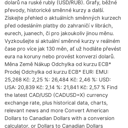
dolarů na ruské rubly (USD/RUB). Grafy, běžné
převody, historické směnné kurzy a další.
Získejte přehled o aktuálních směnných kurzech
před odesláním platby do zahraničí v librách,
eurech, juanech, či pro jakoukoliv jinou měnu.
Vyzkoušejte si aktuální směnné kurzy v reálném
čase pro více jak 130 měn, ať už hodláte převést
eura na koruny nebo provést konverzi dolarů.
Měna Země Nákup Odchylka od kurzu ECB*
Prodej Odchylka od kurzu ECB* EUR: EMU:
25,268 Kč: 2,25 %: 26,484 Kč: 2,46 %: USD:
USA: 20,839 Kč: 2,14 %: 21,841 Kč: 2,57 % Find
the latest CAD/USD (CADUSD=X) currency
exchange rate, plus historical data, charts,
relevant news and more Convert American
Dollars to Canadian Dollars with a conversion
calculator, or Dollars to Canadian Dollars