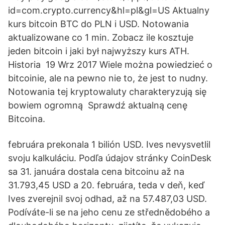
id=com.crypto.currency&hl=pl&gl=US Aktualny
kurs bitcoin BTC do PLN i USD. Notowania
aktualizowane co 1 min. Zobacz ile kosztuje
jeden bitcoin i jaki był najwyższy kurs ATH.
Historia 19 Wrz 2017 Wiele można powiedzieć o
bitcoinie, ale na pewno nie to, że jest to nudny.
Notowania tej kryptowaluty charakteryzują się
bowiem ogromną Sprawdź aktualną cenę
Bitcoina.
februára prekonala 1 bilión USD. Ives nevysvetlil
svoju kalkuláciu. Podľa údajov stránky CoinDesk
sa 31. januára dostala cena bitcoinu až na
31.793,45 USD a 20. februára, teda v deň, keď
Ives zverejnil svoj odhad, až na 57.487,03 USD.
Podíváte-li se na jeho cenu ze střednědobého a