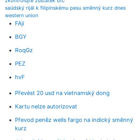
zkontrolujte zůstatek btc
saúdský rijál k filipínskému pesu směnný kurz dnes
western union
FAji
BGY
RoqGz
PEZ
hvF
Převést 20 usd na vietnamský dong
Kartu nelze autorizovat
Převod peněz wells fargo na indický směnný
kurz