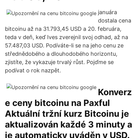
januára
dostala cena
bitcoinu až na 31.793,45 USD a 20. februára,
teda v deň, keď Ives zverejnil svoj odhad, až na
57.487,03 USD. Podíváte-li se na jeho cenu ze
střednědobého a dlouhodobého horizontu,
zjistíte, že vykazuje trvalý růst. Pojďme se
podívat o rok nazpět.
Konverz
e ceny bitcoinu na Paxful
Aktuální tržní kurz Bitcoinu je
aktualizován každé 3 minuty a
je automaticky uváděn v USD.