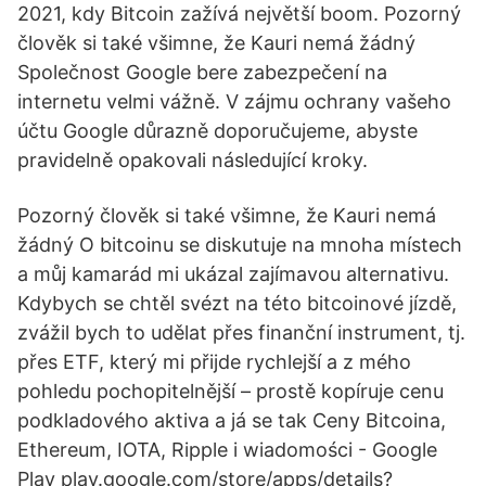
2021, kdy Bitcoin zažívá největší boom. Pozorný
člověk si také všimne, že Kauri nemá žádný
Společnost Google bere zabezpečení na
internetu velmi vážně. V zájmu ochrany vašeho
účtu Google důrazně doporučujeme, abyste
pravidelně opakovali následující kroky.
Pozorný člověk si také všimne, že Kauri nemá
žádný O bitcoinu se diskutuje na mnoha místech
a můj kamarád mi ukázal zajímavou alternativu.
Kdybych se chtěl svézt na této bitcoinové jízdě,
zvážil bych to udělat přes finanční instrument, tj.
přes ETF, který mi přijde rychlejší a z mého
pohledu pochopitelnější – prostě kopíruje cenu
podkladového aktiva a já se tak Ceny Bitcoina,
Ethereum, IOTA, Ripple i wiadomości - Google
Play play.google.com/store/apps/details?