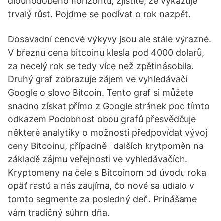
dlouhodobého horizontu, zjistíte, že vykazuje
trvalý růst. Pojďme se podívat o rok nazpět.
Dosavadní cenové výkyvy jsou ale stále výrazné.
V březnu cena bitcoinu klesla pod 4000 dolarů,
za necelý rok se tedy více než zpětinásobila.
Druhý graf zobrazuje zájem ve vyhledávači
Google o slovo Bitcoin. Tento graf si můžete
snadno získat přímo z Google stránek pod tímto
odkazem Podobnost obou grafů přesvědčuje
některé analytiky o možnosti předpovídat vývoj
ceny Bitcoinu, případně i dalších krytpoměn na
základě zájmu veřejnosti ve vyhledávačích.
Kryptomeny na čele s Bitcoinom od úvodu roka
opäť rastú a nás zaujíma, čo nové sa udialo v
tomto segmente za posledný deň. Prinášame
vám tradičný súhrn dňa.