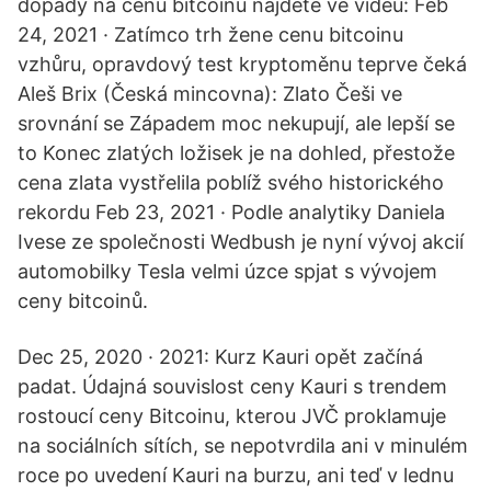
dopady na cenu bitcoinu najdete ve videu: Feb
24, 2021 · Zatímco trh žene cenu bitcoinu
vzhůru, opravdový test kryptoměnu teprve čeká
Aleš Brix (Česká mincovna): Zlato Češi ve
srovnání se Západem moc nekupují, ale lepší se
to Konec zlatých ložisek je na dohled, přestože
cena zlata vystřelila poblíž svého historického
rekordu Feb 23, 2021 · Podle analytiky Daniela
Ivese ze společnosti Wedbush je nyní vývoj akcií
automobilky Tesla velmi úzce spjat s vývojem
ceny bitcoinů.
Dec 25, 2020 · 2021: Kurz Kauri opět začíná
padat. Údajná souvislost ceny Kauri s trendem
rostoucí ceny Bitcoinu, kterou JVČ proklamuje
na sociálních sítích, se nepotvrdila ani v minulém
roce po uvedení Kauri na burzu, ani teď v lednu