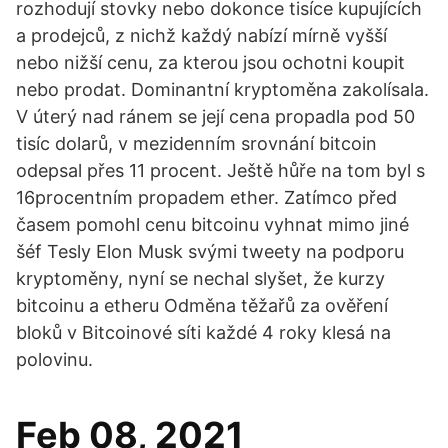
rozhodují stovky nebo dokonce tisíce kupujících
a prodejců, z nichž každý nabízí mírně vyšší
nebo nižší cenu, za kterou jsou ochotni koupit
nebo prodat. Dominantní kryptoměna zakolísala.
V úterý nad ránem se její cena propadla pod 50
tisíc dolarů, v mezidenním srovnání bitcoin
odepsal přes 11 procent. Ještě hůře na tom byl s
16procentním propadem ether. Zatímco před
časem pomohl cenu bitcoinu vyhnat mimo jiné
šéf Tesly Elon Musk svými tweety na podporu
kryptoměny, nyní se nechal slyšet, že kurzy
bitcoinu a etheru Odměna těžařů za ověření
bloků v Bitcoinové síti každé 4 roky klesá na
polovinu.
Feb 08, 2021